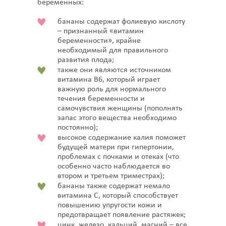
беременных:
бананы содержат фолиевую кислоту
– признанный «витамин
беременности», крайне
необходимый для правильного
развития плода;
также они являются источником
витамина В6, который играет
важную роль для нормального
течения беременности и
самочувствия женщины (пополнять
запас этого вещества необходимо
постоянно);
высокое содержание калия поможет
будущей матери при гипертонии,
проблемах с почками и отеках (что
особенно часто наблюдается во
втором и третьем триместрах);
бананы также содержат немало
витамина С, который способствует
повышению упругости кожи и
предотвращает появление растяжек;
цинк, железо, кальций, магний – все